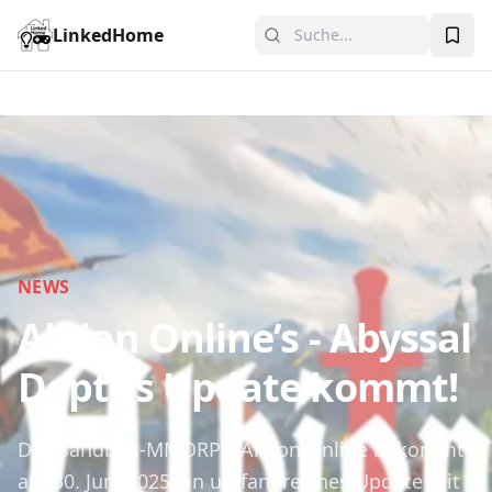
LinkedHome
NEWS
Albion Online’s - Abyssal
Depths Update kommt!
Das Sandbox-MMORPG Albion Online bekommt
am 30. Juni 2025 ein umfangreiches Update mit