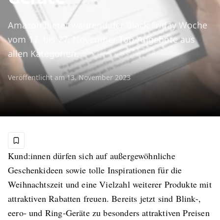
Amazon bietet während der Black Friday Woche
vom 17. bis 27. November Top-Angebote aus
allen Kategorien.
Veröffentlicht am
13. November 2023
Kund:innen dürfen sich auf außergewöhnliche
Geschenkideen sowie tolle Inspirationen für die
Weihnachtszeit und eine Vielzahl weiterer Produkte mit
attraktiven Rabatten freuen. Bereits jetzt sind Blink-,
eero- und Ring-Geräte zu besonders attraktiven Preisen