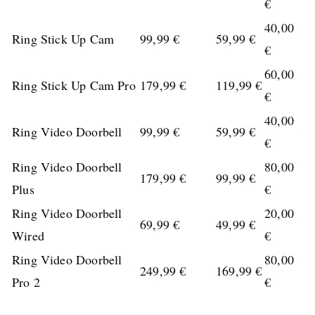
€
40,00
Ring Stick Up Cam
99,99 €
59,99 €
€
60,00
Ring Stick Up Cam Pro
179,99 €
119,99 €
€
40,00
Ring Video Doorbell
99,99 €
59,99 €
€
Ring Video Doorbell
80,00
179,99 €
99,99 €
Plus
€
Ring Video Doorbell
20,00
69,99 €
49,99 €
Wired
€
Ring Video Doorbell
80,00
249,99 €
169,99 €
Pro 2
€