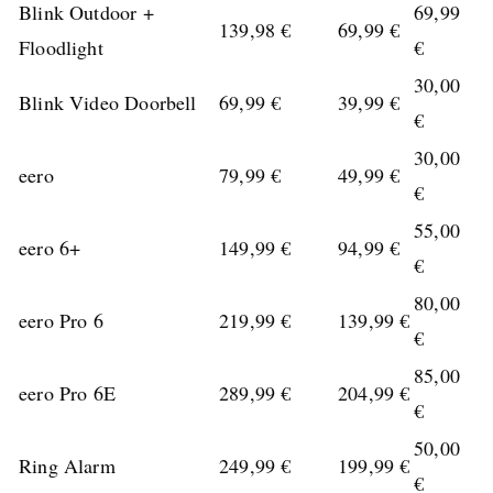
Blink Outdoor +
69,99
139,98 €
69,99 €
Floodlight
€
30,00
Blink Video Doorbell
69,99 €
39,99 €
€
30,00
eero
79,99 €
49,99 €
€
55,00
eero 6+
149,99 €
94,99 €
€
80,00
eero Pro 6
219,99 €
139,99 €
€
85,00
eero Pro 6E
289,99 €
204,99 €
€
50,00
Ring Alarm
249,99 €
199,99 €
€