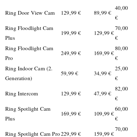
40,00
Ring Door View Cam
129,99 €
89,99 €
€
Ring Floodlight Cam
70,00
199,99 €
129,99 €
Plus
€
Ring Floodlight Cam
80,00
249,99 €
169,99 €
Pro
€
Ring Indoor Cam (2.
25,00
59,99 €
34,99 €
Generation)
€
82,00
Ring Intercom
129,99 €
47,99 €
€
Ring Spotlight Cam
60,00
169,99 €
109,99 €
Plus
€
70,00
Ring Spotlight Cam Pro
229,99 €
159,99 €