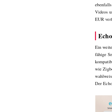
ebenfall
Videos u
EUR verf
Ech
Ein weit
fähige 
kompatib
wie Zigb
wahlweis
Der Echo