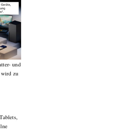
tter- und
 wird zu
ablets,
elne