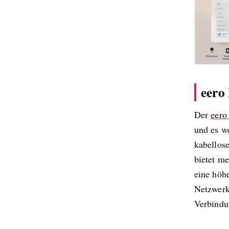
eero
Der
eero
und es w
kabellos
bietet m
eine höh
Netzwerk
Verbindu