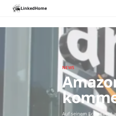
LinkedHome
NEWS
Amazon
komm
Auf seinem Echo Event 