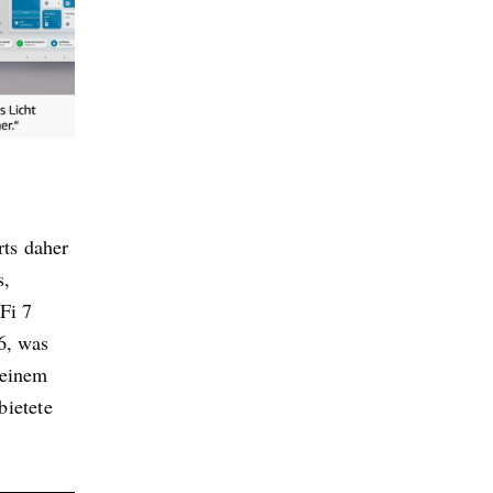
ts daher
s,
Fi 7
6, was
deinem
ietete