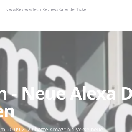
News
Reviews
Tech Reviews
Kalender
Ticker
 - Neue Alexa D
en
am 20.09.2023 hatte Amazon diverse neue