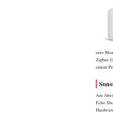
eero Max
Zigbee-G
einem Pr
Sons
Am Abend
Echo Sho
Hardware