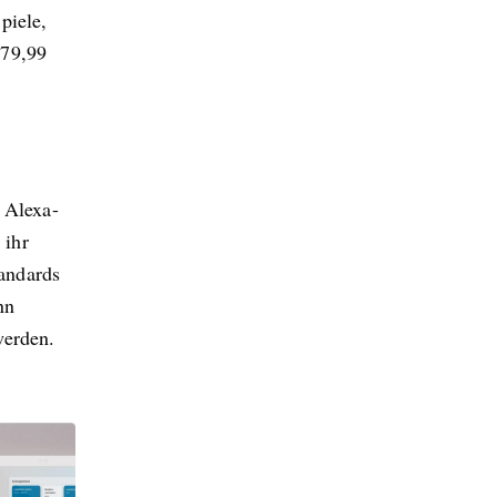
piele,
 79,99
 Alexa-
 ihr
andards
nn
werden.