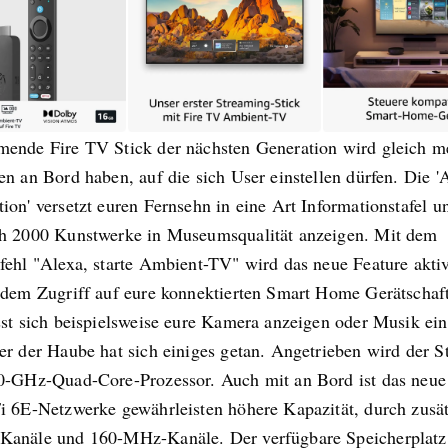
ende Fire TV Stick der nächsten Generation wird gleich m
n an Bord haben, auf die sich User einstellen dürfen. Die 
on' versetzt euren Fernsehn in eine Art Informationstafel u
h 2000 Kunstwerke in Museumsqualität anzeigen. Mit dem
fehl "Alexa, starte Ambient-TV" wird das neue Feature aktiv
rdem Zugriff auf eure konnektierten Smart Home Gerätschaf
sst sich beispielsweise eure Kamera anzeigen oder Musik ein
er der Haube hat sich einiges getan. Angetrieben wird der S
0-GHz-Quad-Core-Prozessor. Auch mit an Bord ist das neue
i 6E-Netzwerke gewährleisten höhere Kapazität, durch zusät
anäle und 160-MHz-Kanäle. Der verfügbare Speicherplatz