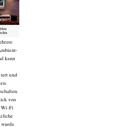
ehrere
'Ambient-
nd kann
iert und
ten.
schalten.
tick von
 Wi-Fi
zliche
 wurde