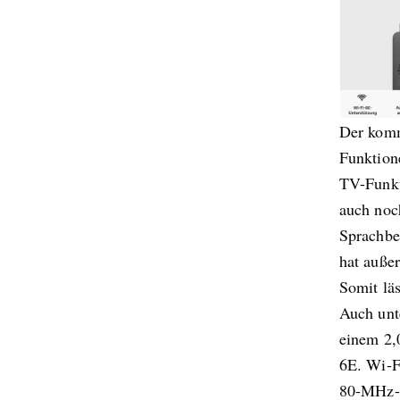
Der komm
Funktione
TV-Funkti
auch noc
Sprachbe
hat auße
Somit lä
Auch unt
einem 2,
6E. Wi-F
80-MHz-K