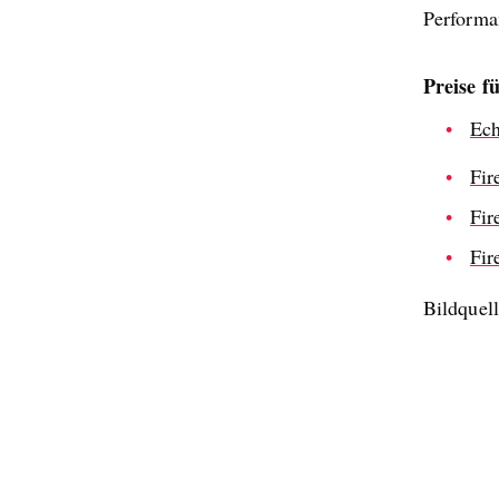
Performan
Preise f
Ech
Fi
Fi
Fir
Bildquel