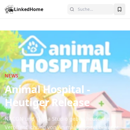
LinkedHome
NEWS
Animal Hospital -
Heutiger Release
NACON und Tivola Studio geben heute die
Veröffentlichung von Animal Hospital bekannt.