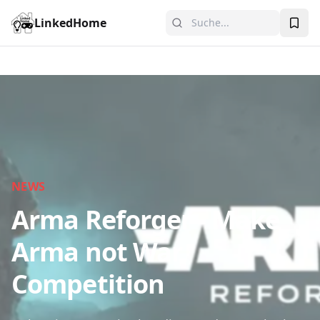
LinkedHome
NEWS
Arma Reforger - Make
Arma not War
Competition