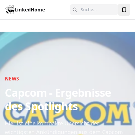
LinkedHome
NEWS
Capcom - Ergebnisse
des Spotlights
Hier ist eine kompakte Übersicht der
wichtigsten Ankündigungen aus dem Capcom