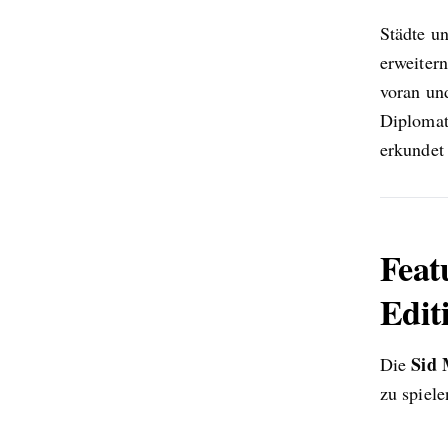
Städte u
erweitern
voran un
Diplomat
erkundet
Feat
Edit
Sid 
Die
zu spiele