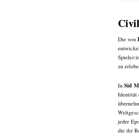
Civi
Die von
entwicke
Spieler:i
zu erleb
Sid Me
In
Identität
übernehm
Weltgesc
jeder Ep
die ihr R