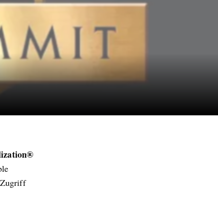
lization®
ple
Zugriff