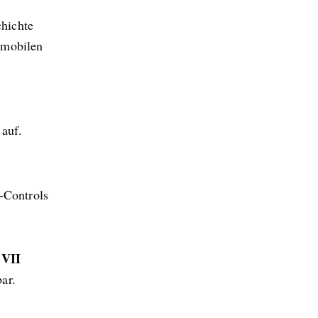
chichte
f mobilen
auf.
-Controls
 VII
ar.