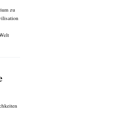
rium zu
ilisation
Welt
e
chkeiten