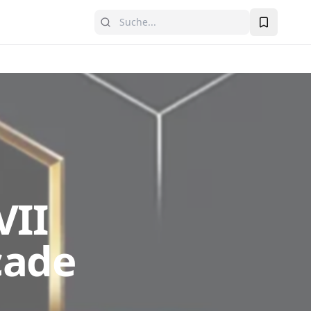
VII
cade