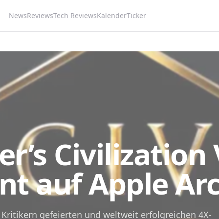
News
Reviews
Tech Reviews
Kalender
Ticker
r’s Civilization 
nt auf Apple Ar
 Kritikern gefeierten und weltweit erfolgreichen 4X-