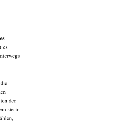
es
t es
unterwegs
 die
nen
ten der
em sie in
ählen,