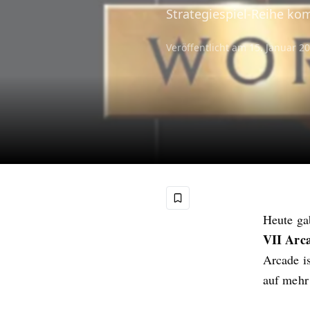
Strategiespiel-Reihe ko
Veröffentlicht am
15. Januar 2
Heute g
VII Arca
Arcade i
auf mehr