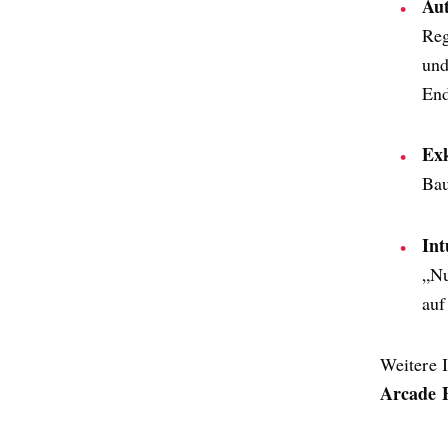
Aut
Reg
und
End
Exk
Bau
Int
„Nu
auf
Weitere 
Arcade 