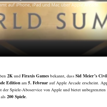
mmt auf iPhone, iPad und Mac über Apple Arcade.
026
2K
Firaxis Games
Sid Meier’s Civi
aben
und
bekannt, dass
de Edition
5. Februar
am
auf Apple Arcade erscheint. Ap
st der Spiele-Aboservice von Apple und bietet unbegrenzten 
200 Spiele
 als
.