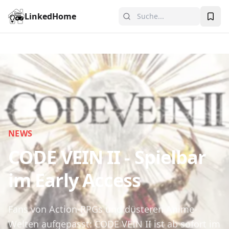
LinkedHome
NEWS
CODE VEIN II - Spielbar
im Early Access
Fans von Action-RPGs und düsteren Anime-
Welten aufgepasst: CODE VEIN II ist ab sofort im