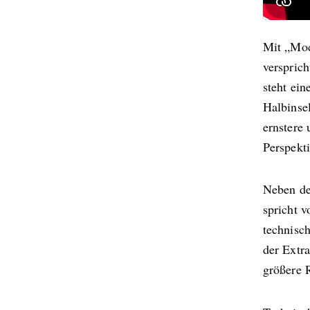
Mit „Mod
verspric
steht ein
Halbinsel
ernstere 
Perspekti
Neben de
spricht v
technisc
der Extr
größere R