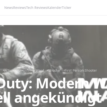
News
Reviews
Tech Reviews
Kalender
Ticker
Activision
Infinity Ward
Shooter
First Person Shooter
 Duty: Modern W
iell angekündigt