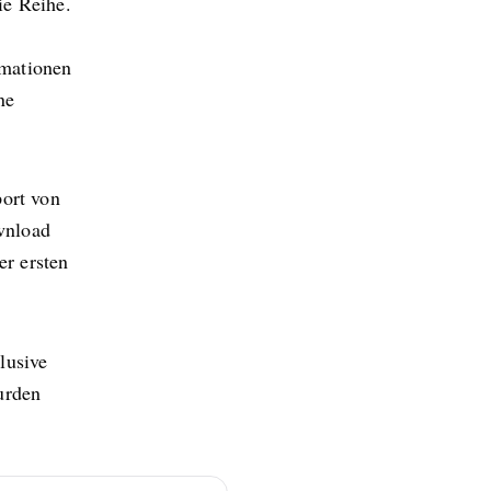
ie Reihe.
rmationen
ne
port von
wnload
er ersten
lusive
urden