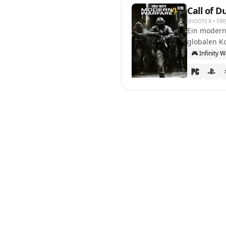
Call of 
SHOOTER • FI
Ein modern
globalen K
🎮
Infinity 