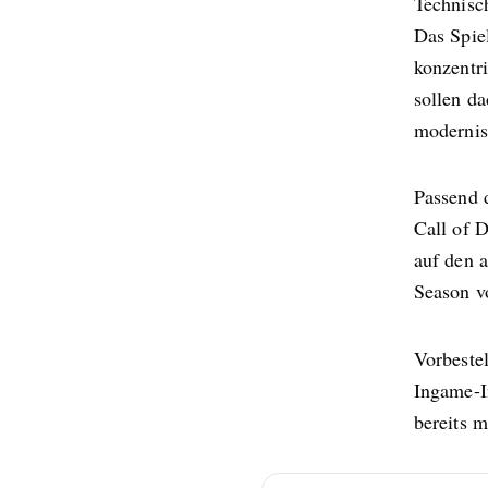
Technisc
Das Spie
konzentri
sollen da
modernis
Passend 
Call of 
auf den a
Season v
Vorbeste
Ingame-I
bereits m