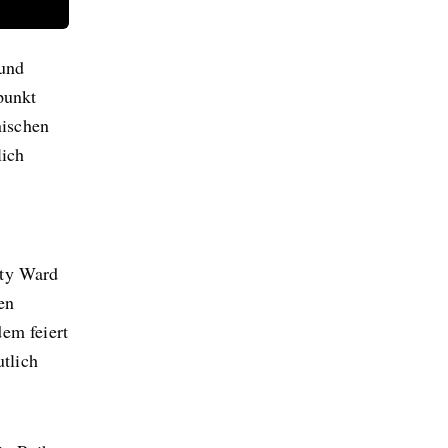
 und
punkt
nischen
lich
ity Ward
en
em feiert
tlich