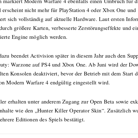
h markiert Modern Warfare 4 ebenfalls einen Umbruch für d
l erscheint nicht mehr für PlayStation 4 oder Xbox One und
ert sich vollständig auf aktuelle Hardware. Laut ersten Info
durch größere Karten, verbesserte Zerstörungseffekte und ei
ierte Engine möglich werden.
dazu beendet Activision später in diesem Jahr auch den Sup
Duty: Warzone auf PS4 und Xbox One. Ab Juni wird der Do
lten Konsolen deaktiviert, bevor der Betrieb mit dem Start d
on Modern Warfare 4 endgültig eingestellt wird.
ller erhalten unter anderem Zugang zur Open Beta sowie exk
nhalte wie den „Hunter Killer Operator Skin“. Zusätzlich w
ehrere Editionen des Spiels bestätigt.