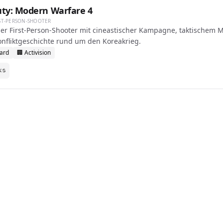
Duty: Modern Warfare 4
RST-PERSON-SHOOTER
er First-Person-Shooter mit cineastischer Kampagne, taktischem M
onfliktgeschichte rund um den Koreakrieg.
Ward
🏢
Activision