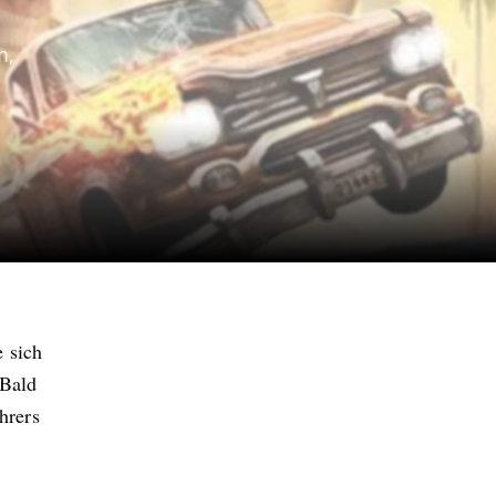
m,
 sich
 Bald
hrers