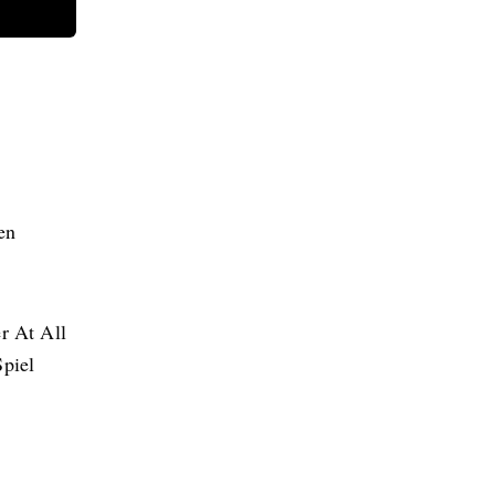
en
r At All
Spiel