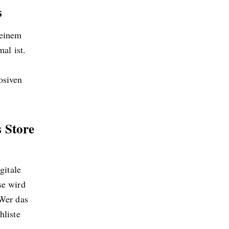
s
 einem
al ist.
osiven
s Store
gitale
se wird
 Wer das
hliste