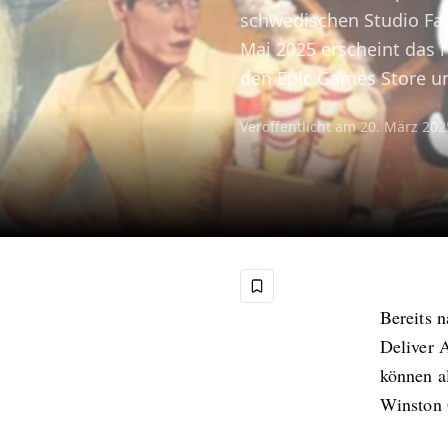
schwedischen Studio Fa
Mai 2025 erscheint das r
den Epic Games Store u
Veröffentlicht am
20. März 202
Bereits 
Deliver A
können al
Winston 