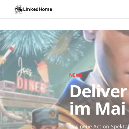
LinkedHome
NEWS
Deliver
im Mai
Das neue Action-Spekta