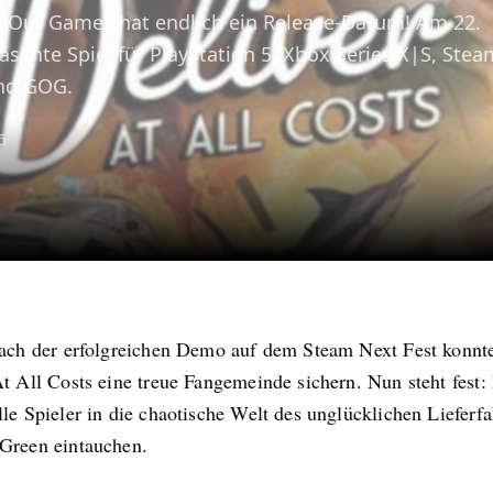
r Out Games hat endlich ein Release-Datum! Am 22.
asante Spiel für PlayStation 5, Xbox Series X|S, Stea
nd GOG.
5
nach der erfolgreichen Demo auf dem Steam Next Fest konnte
t All Costs eine treue Fangemeinde sichern. Nun steht fest:
le Spieler in die chaotische Welt des unglücklichen Lieferfa
Green eintauchen.