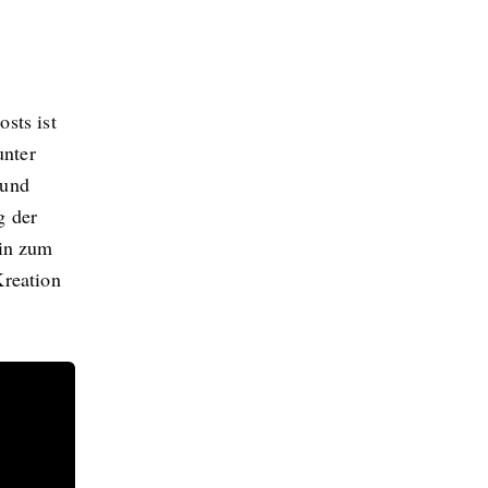
sts ist
unter
 und
g der
hin zum
Kreation