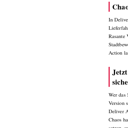
Chao
In Deliv
Lieferfah
Rasante 
Stadtbew
Action la
Jetzt
siche
Wer das S
Version 
Deliver 
Chaos hau
setzen, u