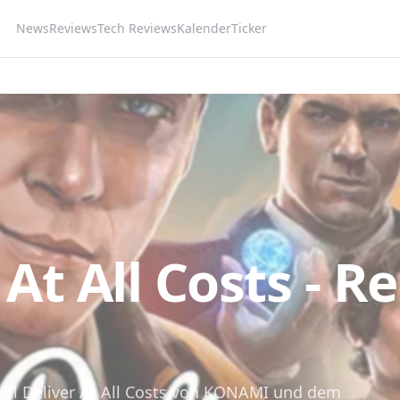
News
Reviews
Tech Reviews
Kalender
Ticker
 At All Costs - R
kel Deliver At All Costs von KONAMI und dem