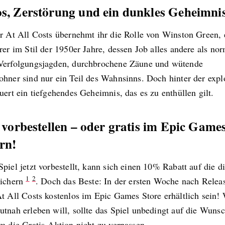
s, Zerstörung und ein dunkles Geheimni
er At All Costs übernehmt ihr die Rolle von Winston Green,
rer im Stil der 1950er Jahre, dessen Job alles andere als norm
Verfolgungsjagden, durchbrochene Zäune und wütende
ohner sind nur ein Teil des Wahnsinns. Doch hinter der expl
uert ein tiefgehendes Geheimnis, das es zu enthüllen gilt.
 vorbestellen – oder gratis im Epic Game
rn!
piel jetzt vorbestellt, kann sich einen 10% Rabatt auf die di
1
2
sichern
. Doch das Beste: In der ersten Woche nach Relea
At All Costs kostenlos im Epic Games Store erhältlich sein!
tnah erleben will, sollte das Spiel unbedingt auf die Wunsc
m die Gratis-Aktion nicht zu verpassen.