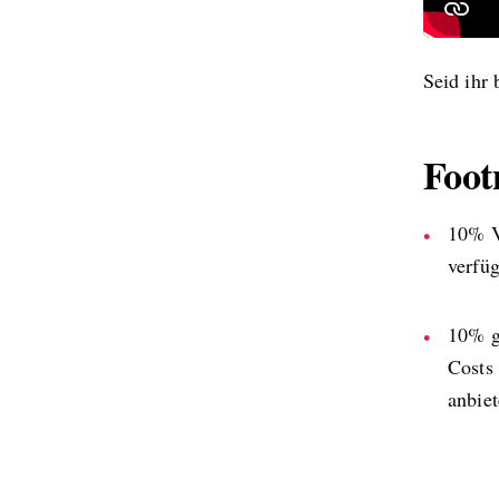
Seid ihr 
Foot
10% V
verfü
10% ge
Costs 
anbie