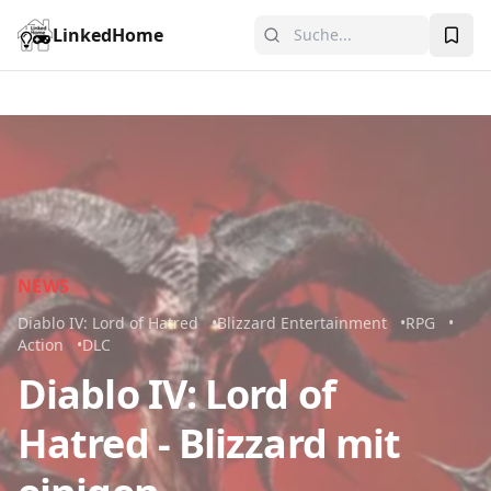
LinkedHome
NEWS
Diablo IV: Lord of Hatred
Blizzard Entertainment
RPG
Action
DLC
Diablo IV: Lord of
Hatred - Blizzard mit