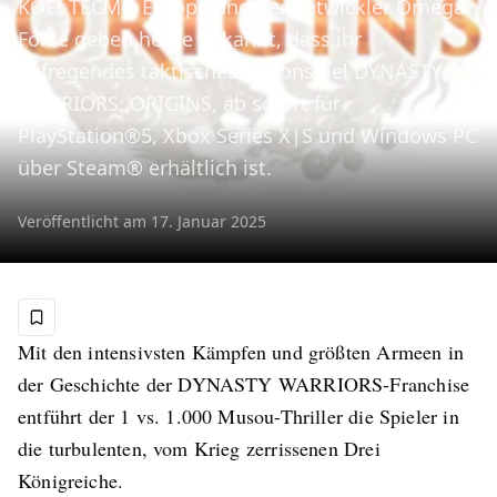
KOEI TECMO Europe und der Entwickler Omega
Force geben heute bekannt, dass ihr
aufregendes taktisches Actionspiel DYNASTY
WARRIORS: ORIGINS, ab sofort für
PlayStation®5, Xbox Series X|S und Windows PC
über Steam® erhältlich ist.
Veröffentlicht am
17. Januar 2025
Mit den intensivsten Kämpfen und größten Armeen in
der Geschichte der DYNASTY WARRIORS-Franchise
entführt der 1 vs. 1.000 Musou-Thriller die Spieler in
die turbulenten, vom Krieg zerrissenen Drei
Königreiche.