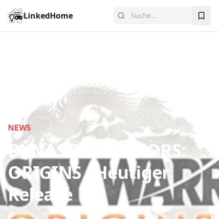
LinkedHome
NEWS
DYNASTY WARRIORS:
ORIGINS - Heutiger
Release