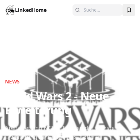
LinkedHome
NEWS
Guild Wars 2 - Neue
Erweiterung
ArenaNet und NCSOFT haben die sechste
Erweiterung für Guild Wars 2 offiziell