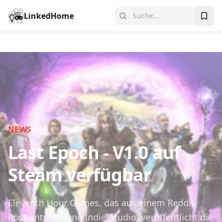
LinkedHome
NEWS
Last Epoch - V1.0 auf
Steam verfügbar
Eleventh Hour Games, das aus einem Reddit-
Post entstandene Indie-Studio, veröffentlicht die