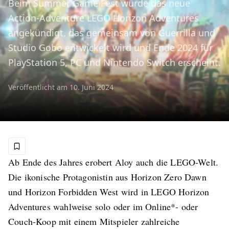
Beim Summer Game Fest wurde das neue
Action-Adventure LEGO Horizon Adventures
angekündigt, das gemeinsam von Guerrilla und
Studio Gobo entwickelt wird und Ende 2024 für
PlayStation 5, PC und Nintendo Switch erscheint.
Veröffentlicht am
10. Juni 2024
Ab Ende des Jahres erobert Aloy auch die LEGO-Welt.
Die ikonische Protagonistin aus Horizon Zero Dawn
und Horizon Forbidden West wird in LEGO Horizon
Adventures wahlweise solo oder im Online*- oder
Couch-Koop mit einem Mitspieler zahlreiche