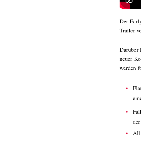
Der Earl
Trailer v
Darüber 
neuer Ko
werden f
Fla
ein
Fal
der
All