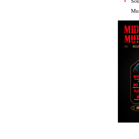
Sou
Mus