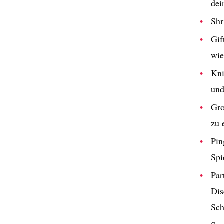
dei
Shr
Gif
wie
Kni
und
Gro
zu 
Pin
Spi
Par
Dis
Sch