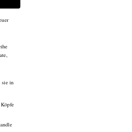
euer
eihe
ate,
 sie in
e Köpfe
wandle