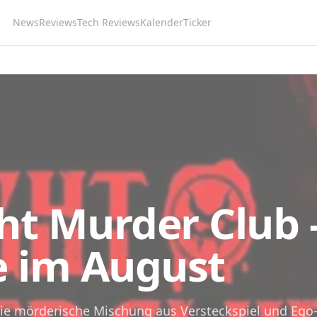
News
Reviews
Tech Reviews
Kalender
Ticker
ht Murder Club 
e im August
ie mörderische Mischung aus Versteckspiel und Ego