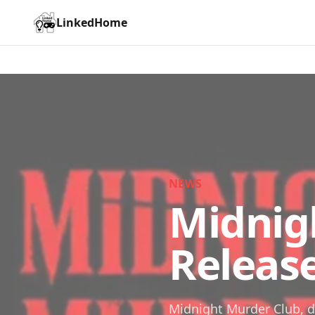
LinkedHome
NEWS
Midnig
Releas
Midnight Murder Club, d