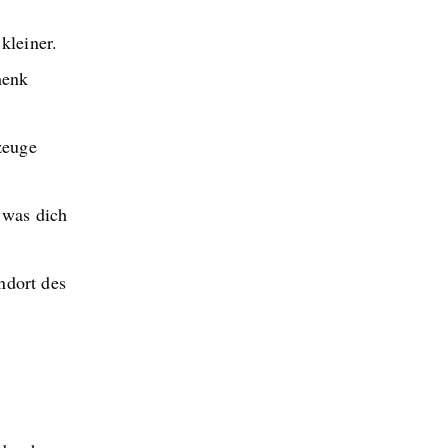
kleiner.
henk
zeuge
 was dich
ndort des