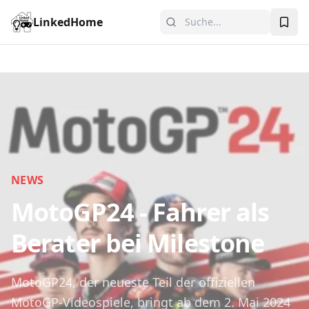
LinkedHome
NEWS
MotoGP24 - Fahrer als
Berater bei Milestone
MotoGP24, der neueste Teil der offiziellen
MotoGP-Videospiele, bringt ab dem 2. Mai 2024