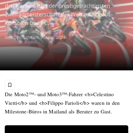
den Nervenkitzel der prestigeträchtigsten
Zweiradmeisterschaft der Welt zurück auf
Konsolen und PC.
Veröffentlicht am
9. April 2024
Die Moto2™- und Moto3™-Fahrer
<b>
Celestino
Vietti
</b>
und
<b>
Filippo Farioli
</b>
waren in den
Milestone-Büros in Mailand als Berater zu Gast.