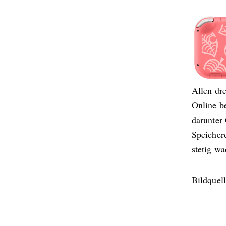
Allen dre
Online be
darunter 
Speicher
stetig w
Bildquel