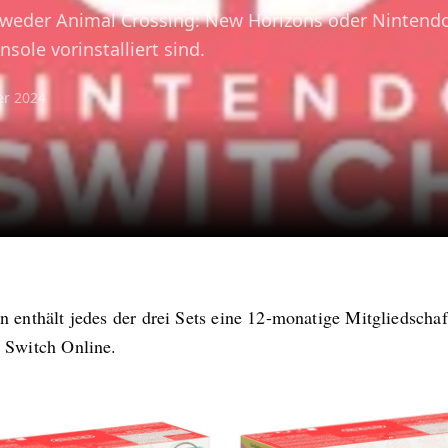
ntweder Animal Crossing: New Horizons oder Nintend
sole vorinstalliert sind.
er 2024
 enthält jedes der drei Sets eine 12-monatige Mitgliedschaf
 Switch Online.