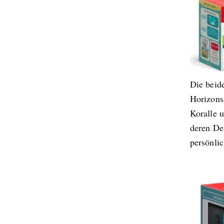
Die beid
Horizons 
Koralle 
deren Des
persönli