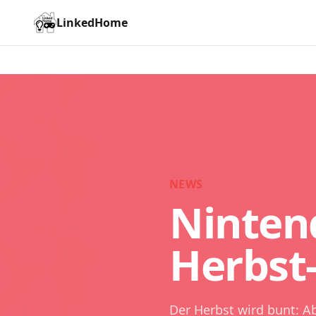
LinkedHome
NEWS
Ninten
Herbst
Der Herbst wird bunt: A