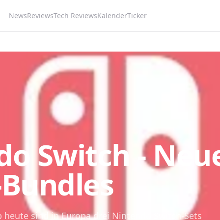
News
Reviews
Tech Reviews
Kalender
Ticker
do Switch - Neu
-Bundles
b heute sind in Europa drei Nintendo Switch-Sets