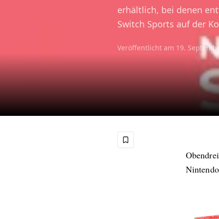
erhältlich, bei denen e
Switch Sports auf der Kon
Veröffentlicht am
19. Septemb
Obendrein
Nintendo