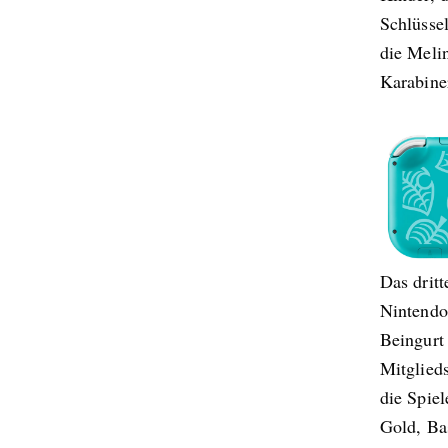
Schlüsse
die Meli
Karabiner
Das dritt
Nintendo
Beingurt
Mitglieds
die Spie
Gold, Ba