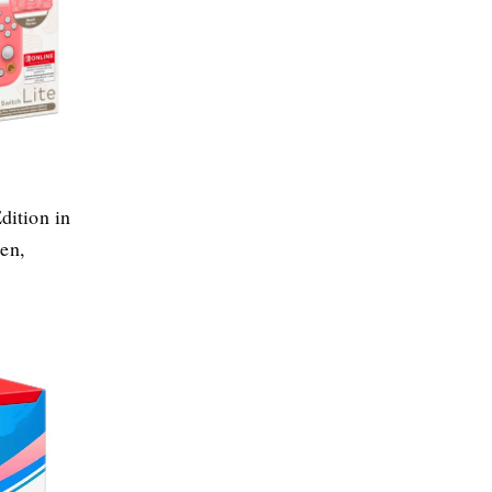
w
dition in
en,