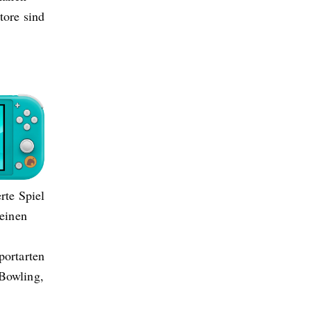
ore sind
rte Spiel
einen
portarten
 Bowling,