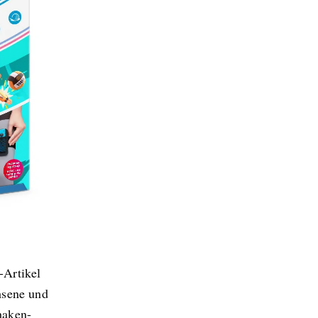
-Artikel
hsene und
haken-