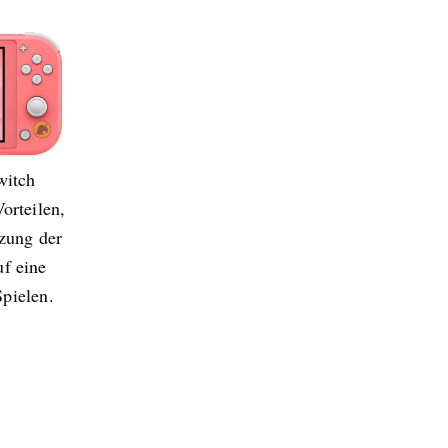
witch
orteilen,
tzung der
uf eine
pielen.