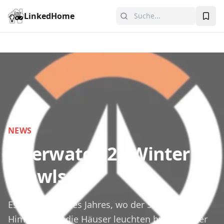
LinkedHome
NEWS
Overwatch 2 - Winter
Brawls
Es ist die Zeit des Jahres, wo der Schnee vom
Himmel fällt, die Häuser leuchten bunt in einer