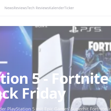
News
Reviews
Tech Reviews
Kalender
Ticker
tion 5 - Fortnit
ck Friday
der PlayStation 5 mit Epic Games’ Superhit Fortnite i