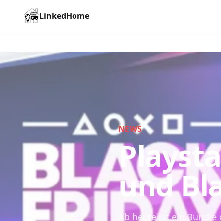
LinkedHome
NEWS
Playsta
und Bla
Ab heute ist ein Bundle 