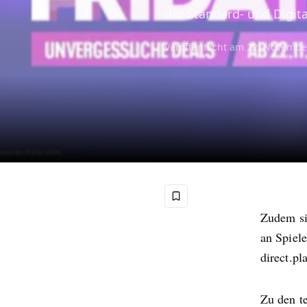
der Standard- und Digita
Veröffentlicht am
22. Novembe
Zudem si
an Spiel
direct.pl
Zu den t