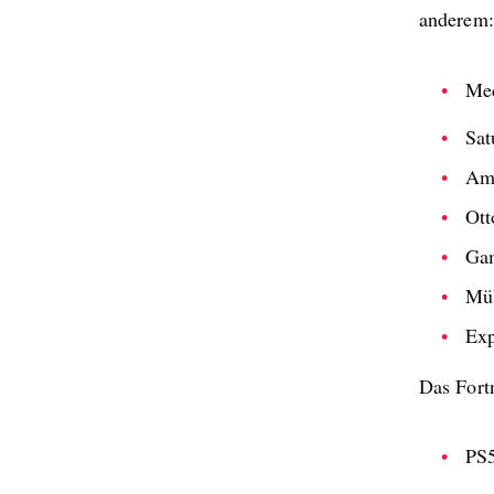
anderem:
Me
Sat
Am
Ott
Ga
Mül
Exp
Das Fortn
PS5