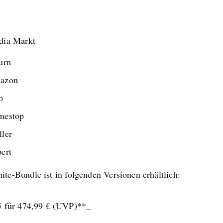
dia Markt
urn
azon
o
mestop
ler
ert
ite-Bundle ist in folgenden Versionen erhältlich:
 für 474,99 € (UVP)**_