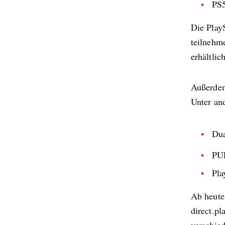
PS5
Die PlayS
teilnehm
erhältlich
Außerdem
Unter an
Dua
PUL
Pla
Ab heute
direct.p