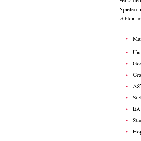
verschie
Spielen u
zählen u
Mar
Unc
God
Gra
AS
Ste
EA
Sta
Hog