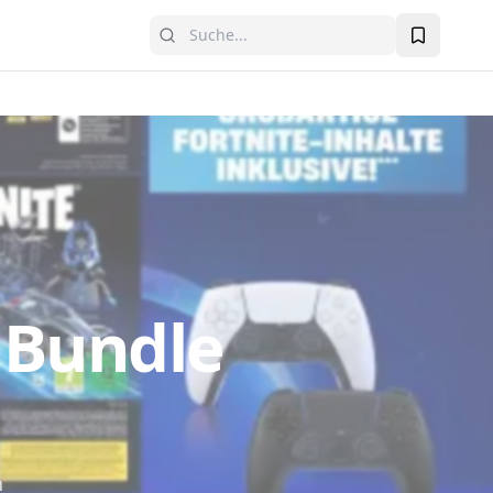
e Bundle
n