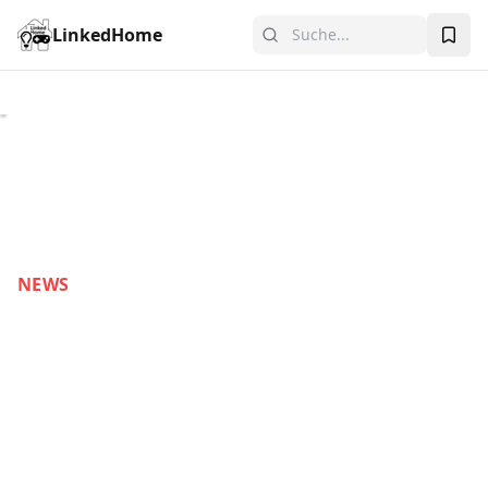
LinkedHome
NEWS
Resident Evil 4 Remake -
VR Mode verfügbar
Taucht ab heute mit dem Resident Evil™ 4 VR
Mode in die Welt des Survival-Horrors ein.