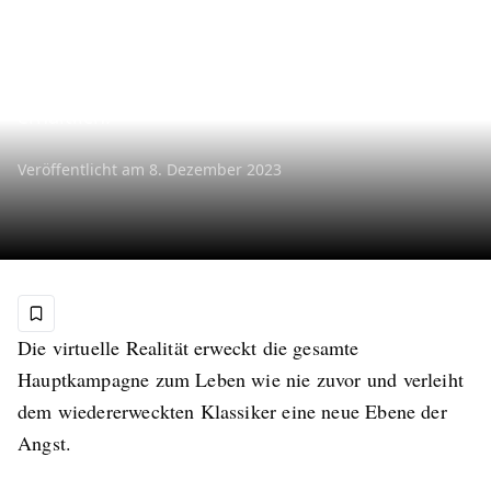
Dieses furchterregende Erlebnis ist jetzt als
kostenloser DLC für PlayStation®VR2 für alle
PlayStation®5-Besitzer von Resident Evil™ 4
erhältlich.
Veröffentlicht am
8. Dezember 2023
Die virtuelle Realität erweckt die gesamte
Hauptkampagne zum Leben wie nie zuvor und verleiht
dem wiedererweckten Klassiker eine neue Ebene der
Angst.