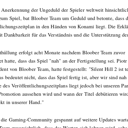
r Anerkennung der Ungeduld der Spieler weltweit hinsichtlic
zum Spiel, bat Bloober Team um Geduld und betonte, dass d
tlichungszeitplan in den Händen von Konami liegt. Die Erkl
it Dankbarkeit für das Verständnis und die Unterstützung de
thüllung erfolgt acht Monate nachdem Bloober Team zuvor
t hatte, dass das Spiel "nah" an der Fertigstellung sei. Piot
dent von Bloober Team, hatte festgestellt: "Silent Hill 2 ist 
as bedeutet nicht, dass das Spiel fertig ist, aber wir sind nah
 des Veröffentlichungszeitplans liegt jedoch bei unseren Par
Promotion aussehen wird und wann der Titel debütieren wird
ekt in unserer Hand."
die Gaming-Community gespannt auf weitere Updates wartet
Team zuversichtlich, dass das Warten sich lohnen wird, soba