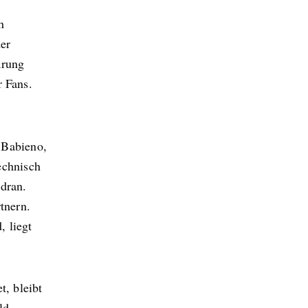
h
er
ärung
r Fans.
r Babieno,
technisch
 dran.
tnern.
, liegt
, bleibt
ld