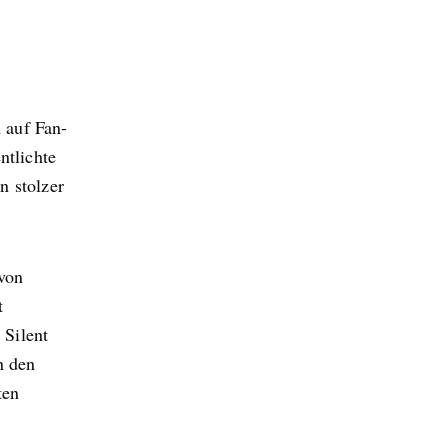
 auf Fan-
ntlichte
n stolzer
 von
t
 Silent
n den
ten