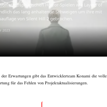
von atmosphärischen Horror-Spielen wie Layers of
ndlich das lang anhaltende Schweigen um ihre mit
uflage von Silent Hill 2 gebrochen.
r 2023
 der Erwartungen gibt das Entwicklerteam Konami die volle
rtung für das Fehlen von Projektaktualisierungen.