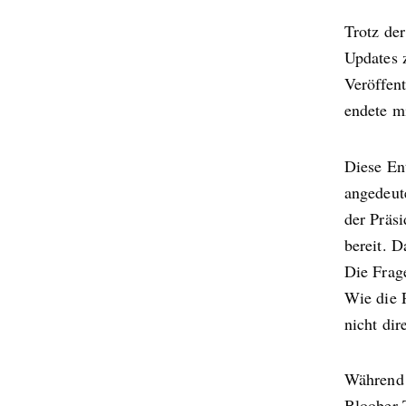
Trotz de
Updates 
Veröffen
endete m
Diese En
angedeute
der Präsi
bereit. D
Die Frage
Wie die 
nicht dir
Während 
Bloober 