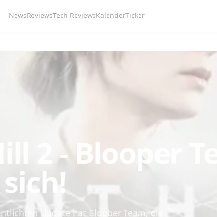
News
Reviews
Tech Reviews
Kalender
Ticker
Hill 2 - Blooper 
sich!
entlichten Update hat Bloober Team, die