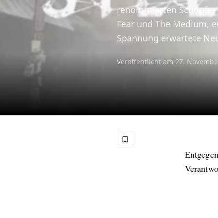
renommierten Schöpfer 
Fear und The Medium, e
Spannung erwartete Neua
Veröffentlicht am
27. Novembe
Entgegen
Verantwo