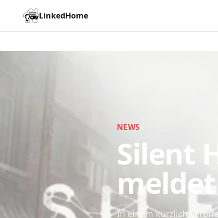
LinkedHome
NEWS
Silent 
meldet 
In einem kürzlich veröff