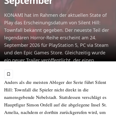
September
KONAMI hat im Rahmen der aktuellen State of
Play das Erscheinungsdatum von Silent Hill:
Townfall bekannt gegeben. Der neueste Teil der
legendären Horror-Reihe erscheint am 24.
September 2026 für PlayStation 5, PC via Steam
und den Epic Games Store. Gleichzeitig wurde
ein neuer Trailer veröffentlicht, der einen
weiteren Einblick in die düstere Atmosphäre des
Spiels gewährt.
Anders als die meisten Ableger der Serie führt Silent
Veröffentlicht am
3. Juni 2026
Hill: Townfall die Spieler nicht direkt in die
namensgebende Nebelstadt. Stattdessen verschlägt es
Hauptfigur Simon Ordell auf die abgelegene Insel St.
Amelia, nachdem er dorthin zurückgerufen wird, um