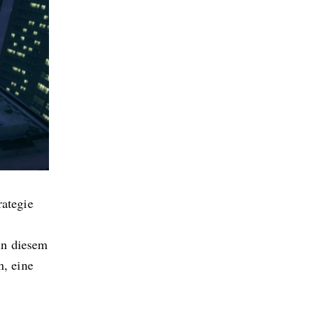
rategie
in diesem
n, eine