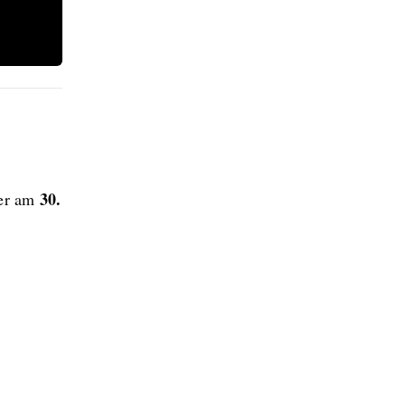
30.
der am