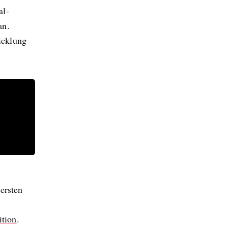
al-
an.
icklung
-
ersten
ition
.