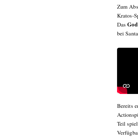
Zum Absc
Kratos-S
God
Das
bei Sant
Bereits 
Actionsp
Teil spie
Verfügbar