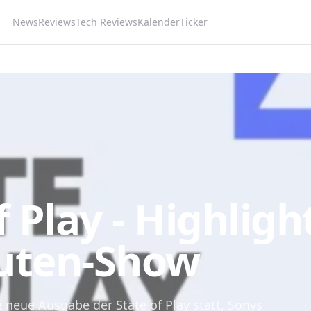
News
Reviews
Tech Reviews
Kalender
Ticker
f Play - Highligh
uten-Show
 neue Ausgabe der State of Play statt, Sonys