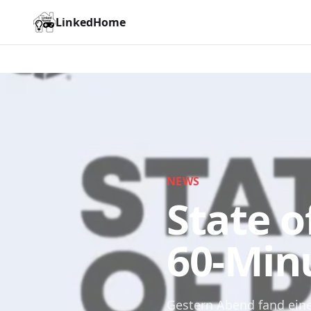
LinkedHome
NEWS
State o
60-Min
Gestern Abend fand eine