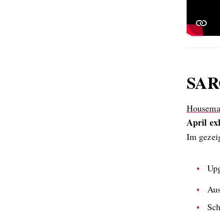
SAR
Housema
April ex
Im gezei
Upg
Aus
Sch