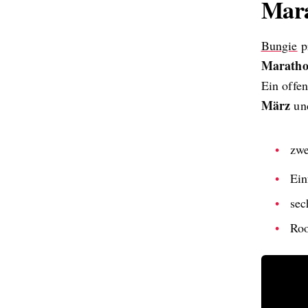
Mar
Bungie
p
Marath
Ein offe
März
und
zwe
Ein
sec
Roo