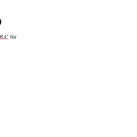
)
DLC
für