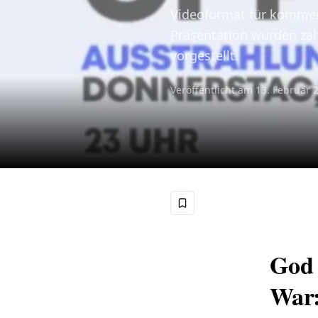
Videoformat für kommen
Präsentation wurden zah
vorgestellt.
Veröffentlicht am
13. Februar 
God 
War: