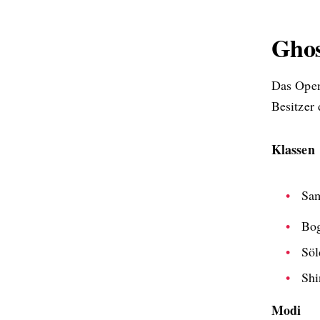
Ghos
Das Open
Besitzer 
Klassen
Sa
Bog
Söl
Shi
Modi