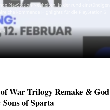
de PlayStation-Neuheiten. In der rund einstündigen
lreiche kommende Highlights für die PlayStation 5
2026
of War Trilogy Remake & God
 Sons of Sparta