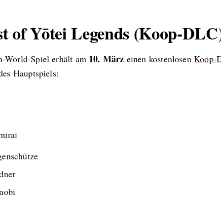
t of Yōtei Legends (Koop-DLC
10. März
-World-Spiel erhält am
einen kostenlosen
Koop-
des Hauptspiels:
murai
enschütze
dner
nobi