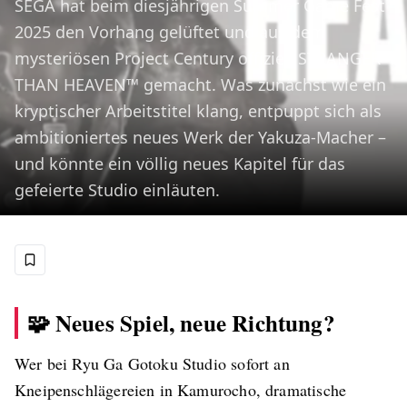
SEGA hat beim diesjährigen Summer Game Fest
2025 den Vorhang gelüftet und aus dem
mysteriösen Project Century offiziell STRANGER
THAN HEAVEN™ gemacht. Was zunächst wie ein
kryptischer Arbeitstitel klang, entpuppt sich als
ambitioniertes neues Werk der Yakuza-Macher –
und könnte ein völlig neues Kapitel für das
gefeierte Studio einläuten.
Veröffentlicht am
7. Juni 2025
🧩 Neues Spiel, neue Richtung?
Wer bei Ryu Ga Gotoku Studio sofort an
Kneipenschlägereien in Kamurocho, dramatische