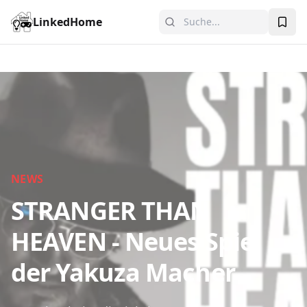
LinkedHome
NEWS
STRANGER THAN
HEAVEN - Neues Spiel
der Yakuza Macher