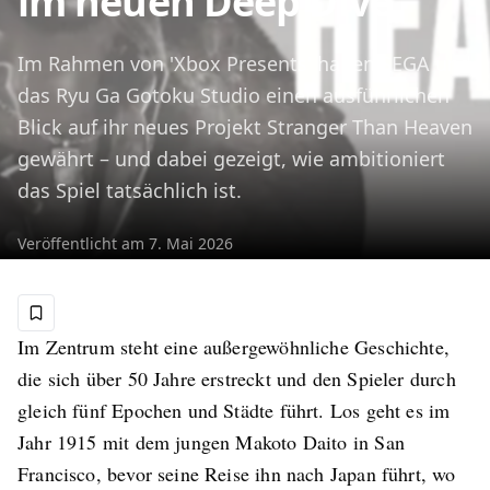
im neuen Deep Dive
Im Rahmen von 'Xbox Presents' haben SEGA und
das Ryu Ga Gotoku Studio einen ausführlichen
Blick auf ihr neues Projekt Stranger Than Heaven
gewährt – und dabei gezeigt, wie ambitioniert
das Spiel tatsächlich ist.
Veröffentlicht am
7. Mai 2026
Im Zentrum steht eine außergewöhnliche Geschichte,
die sich über 50 Jahre erstreckt und den Spieler durch
gleich fünf Epochen und Städte führt. Los geht es im
Jahr 1915 mit dem jungen Makoto Daito in San
Francisco, bevor seine Reise ihn nach Japan führt, wo