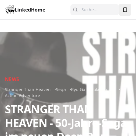
LinkedHome
NEWS
Stranger Than Heaven
Sega
Ryu Ga Gotoku Studio
Action Adventure
STRANGER THAN
HEAVEN - 50-Jahre-Saga