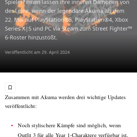
Spieler*innen lassen ihre inneren Dämonen von
der Leine, wenn der legendäre Akuma ab dem
22. Mai auf PlayStation®5, PlayStation®4, Xbox
Series X|S und PC via Steam zum Street Fighter™
6-Roster hinzustößt.
Veröffentlicht am
29. April 2024
Zusammen mit Akuma werden drei wichtige Updates
veröffentlicht:
Noch stylischere Kämpfe sind möglich, wenn
Outfit 3 für alle Year 1-Charaktere verfügbar ist,