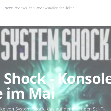
News
Reviews
Tech Reviews
Kalender
Ticker
 Shock - Konsol
e im Mai
e von System Shock, das auf dem kultigen Sci-Fi-