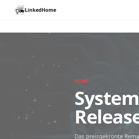
LinkedHome
NEWS
System
Releas
Das preisgekrönte Remak