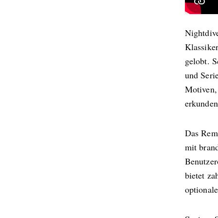
Nightdiv
Klassike
gelobt. 
und Seri
Motiven, 
erkunden
Das Rema
mit brand
Benutzer
bietet za
optionale