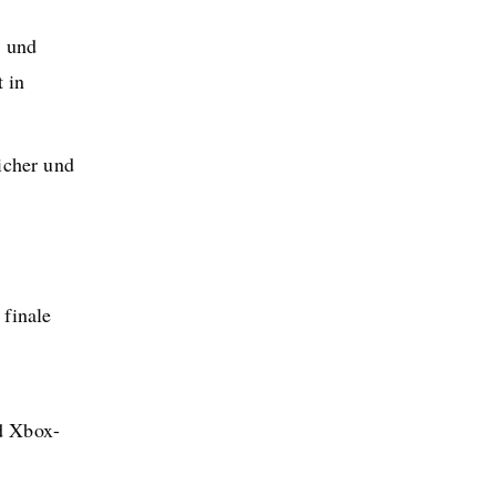
g und
 in
licher und
 finale
d Xbox-