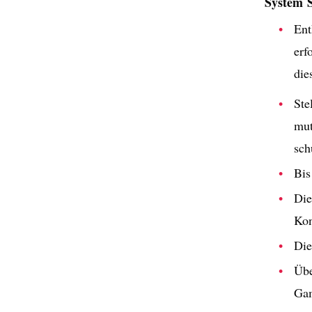
System 
Ent
erf
die
Ste
mut
sch
Bis
Die
Kon
Die
Übe
Ga