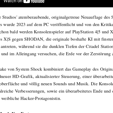
e Studios' atemberaubende, originalgetreue Neuauflage des 
rs wurde 2023 auf dem PC veröffentlicht und von den Kritik
Schon bald werden Konsolenspieler auf PlayStation 4|5 und
es X|S gegen SHODAN, die originale boshafte KI mit finste
antreten, während sie die dunklen Tiefen der Citadel Statio
 und im Alleingang versuchen, die Erde vor der Zerstörung z
ke von System Shock kombiniert das Gameplay des Original
neuer HD-Grafik, aktualisierter Steuerung, einer überarbeit
oberfläche und völlig neuen Sounds und Musik. Die Konsol
hlreiche Verbesserungen, sowie ein überarbeitetes Ende und 
 weibliche Hacker-Protagonistin.