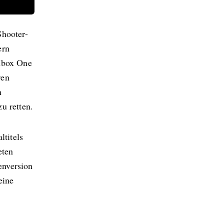
Shooter-
ern
 Xbox One
ren
n
u retten.
titels
eten
enversion
eine