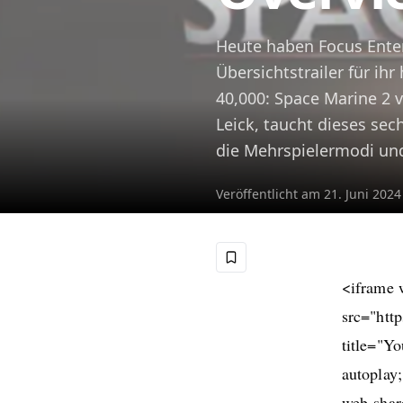
Heute haben Focus Ente
Übersichtstrailer für i
40,000: Space Marine 2 vo
Leick, taucht dieses se
die Mehrspielermodi und
Veröffentlicht am
21. Juni 2024
<iframe 
src="htt
title="Y
autoplay;
web-shar