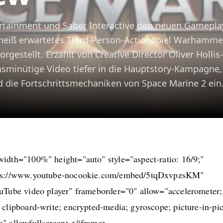
rtainment und Saber Interactive den neuen Gamepla
hr heiß erwartetes Third-Person-Actionspiel Warhamme
rgestellt. Erzählt von Creative Director Oliver Hollis-
chsminütige Video tiefer in die Hauptstory-Kampagne,
 die Fortschrittsmechaniken von Space Marine 2 ein
width="100%" height="auto" style="aspect-ratio: 16/9;"
ps://www.youtube-nocookie.com/embed/5tqDxvpzsKM"
ouTube video player" frameborder="0" allow="accelerometer;
 clipboard-write; encrypted-media; gyroscope; picture-in-pic
e" allowfullscreen></iframe>