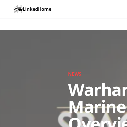
LinkedHome
NEWS
Warham
Marine
Overvi