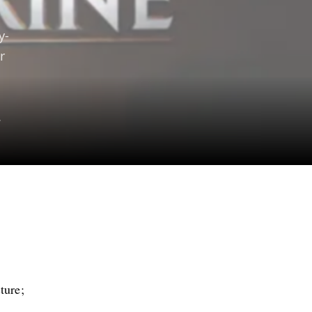
y-
r
.
ture;