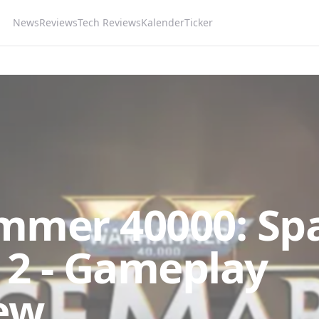
News
Reviews
Tech Reviews
Kalender
Ticker
mer 40000: Sp
 2 - Gameplay
ew