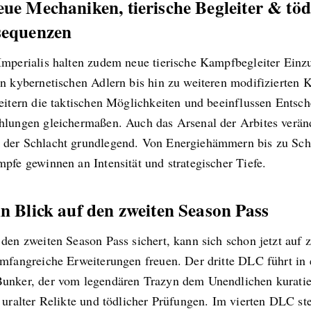
eue Mechaniken, tierische Begleiter & töd
equenzen
Imperialis halten zudem neue tierische Kampfbegleiter Einz
on kybernetischen Adlern bis hin zu weiteren modifizierten 
weitern die taktischen Möglichkeiten und beeinflussen Entsc
hlungen gleichermaßen. Auch das Arsenal der Arbites veränd
der Schlacht grundlegend. Von Energiehämmern bis zu Sch
pfe gewinnen an Intensität und strategischer Tiefe.
in Blick auf den zweiten Season Pass
den zweiten Season Pass sichert, kann sich schon jetzt auf 
umfangreiche Erweiterungen freuen. Der dritte DLC führt in 
unker, der vom legendären Trazyn dem Unendlichen kuratie
 uralter Relikte und tödlicher Prüfungen. Im vierten DLC st