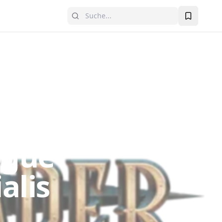
ogue
alis