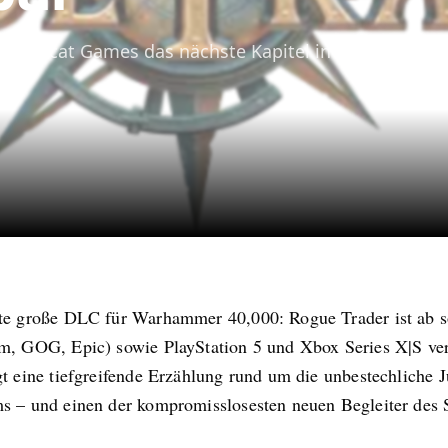
ägt Owlcat Games das nächste Kapitel in der düsteren
te große DLC für Warhammer 40,000: Rogue Trader ist ab so
m, GOG, Epic) sowie PlayStation 5 und Xbox Series X|S ve
t eine tiefgreifende Erzählung rund um die unbestechliche J
s – und einen der kompromisslosesten neuen Begleiter des S