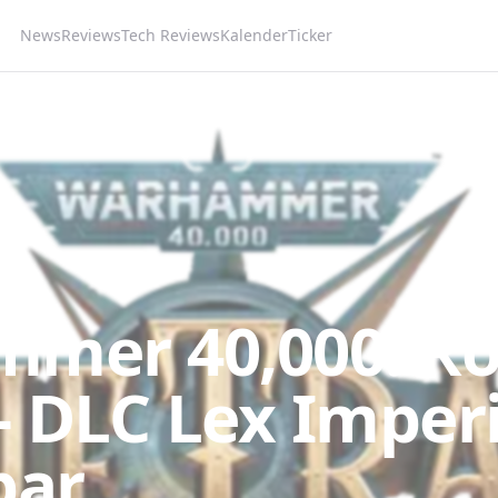
News
Reviews
Tech Reviews
Kalender
Ticker
mer 40,000: R
- DLC Lex Imperi
bar