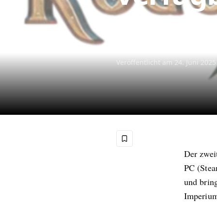
Mit Lex Imperialis schl
Koronus-Weite auf.
Veröffentlicht am
24. Juni 2025
Der zwei
PC (Stea
und bring
Imperium