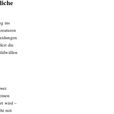
liche
ug ins
Kreaturen
heidungen
ert die
ildwällen
zwei
einen
rt wird –
eht mit