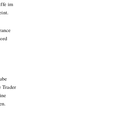
ffe im
int.
rance
Lord
Tube
 Trader
ine
en.