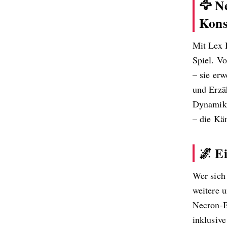
🦅 N
Kons
Mit Lex 
Spiel. V
– sie er
und Erzä
Dynamik 
– die Käm
🌌 E
Wer sich 
weitere 
Necron-B
inklusive