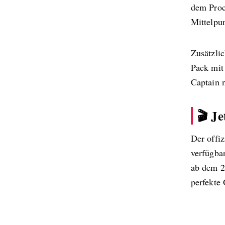
dem Proc
Mittelpu
Zusätzli
Pack mit
Captain n
🎬 J
Der offiz
verfügba
ab dem 2
perfekte 