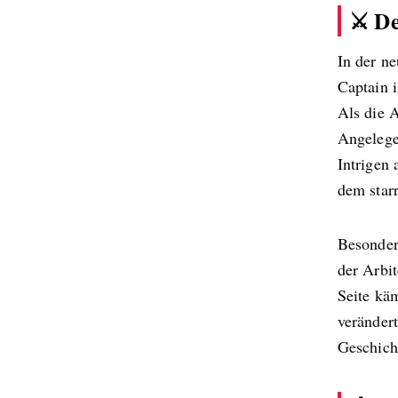
⚔️ D
In der n
Captain 
Als die A
Angelegen
Intrigen 
dem star
Besonder
der Arbit
Seite kä
veränder
Geschicht