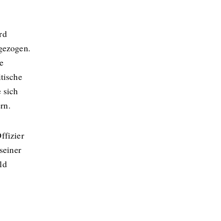
rd
 gezogen.
e
tische
 sich
rn.
ffizier
seiner
ld