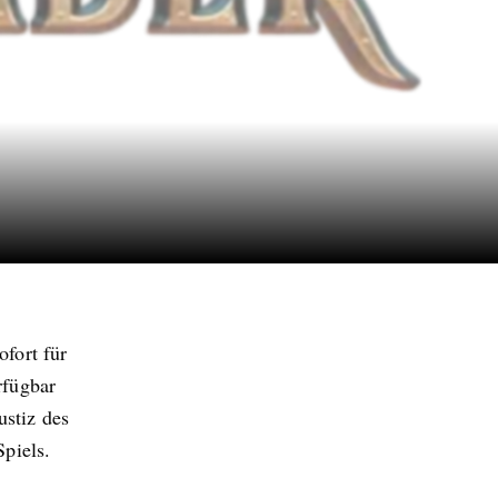
fort für
rfügbar
ustiz des
piels.