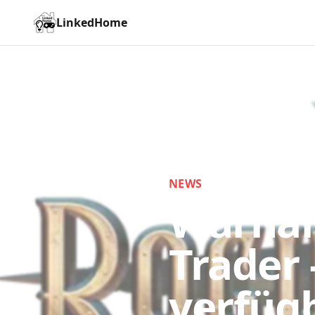
LinkedHome
NEWS
Warham
Trader 
verfüg