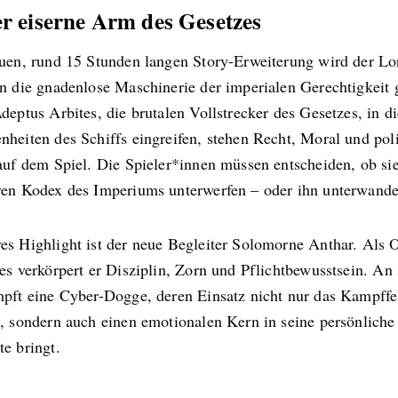
er eiserne Arm des Gesetzes
euen, rund 15 Stunden langen Story-Erweiterung wird der Lo
in die gnadenlose Maschinerie der imperialen Gerechtigkeit
deptus Arbites, die brutalen Vollstrecker des Gesetzes, in di
heiten des Schiffs eingreifen, stehen Recht, Moral und poli
auf dem Spiel. Die Spieler*innen müssen entscheiden, ob sie
ren Kodex des Imperiums unterwerfen – oder ihn unterwande
es Highlight ist der neue Begleiter Solomorne Anthar. Als O
es verkörpert er Disziplin, Zorn und Pflichtbewusstsein. An 
mpft eine Cyber-Dogge, deren Einsatz nicht nur das Kampffe
t, sondern auch einen emotionalen Kern in seine persönliche
e bringt.