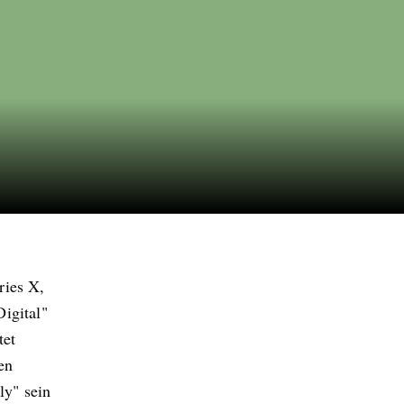
ries X,
igital"
tet
en
ly" sein