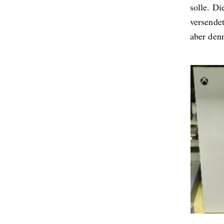
solle. Di
versende
aber den