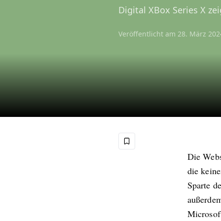
Digital XBox Series X zei
Veröffentlicht am
28. März 202
Die Web
die kein
Sparte d
außerdem
Microsoft