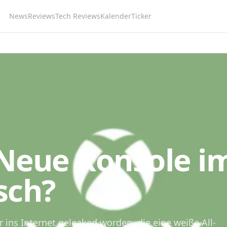
News
Reviews
Tech Reviews
Kalender
Ticker
 Neue Konsole i
sch?
er ins Internet geleaked worden, die eine weiße All-