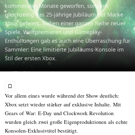
kommenden Monate geworfen, sondern
gleichzeitig das 25-jährige Jubiläum der Marke
Xbox gefeiert. Neben einer ganzen Reihe neuer
Spiele, Weltpremieren und Gameplay-
Enthüllungen gab es auch eine Überraschung für
Sammler: Eine limitierte Jubiläums-Konsole im
Stil der ersten Xbox.
Veröffentlicht am
8. Juni 2026
Vor allem eines wurde während der Show deutlich:
Xbox setzt wieder stärker auf exklusive Inhalte. Mit
Gears of War: E-Day und Clockwork Revolution
wurden gleich zwei große Eigenproduktionen als echte
Konsolen-Exklusivtitel bestätigt.