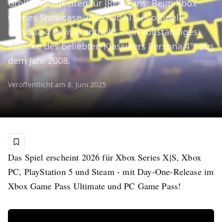
Große Neuigkeiten für JRPG-Fans: Beim Xbox
Games Showcase 2025 hat ATLUS offiziell
Persona 4 Revival enthüllt – ein vollständiges
Remake des beliebten Klassikers Persona 4™ aus
dem Jahr 2008.
Veröffentlicht am
8. Juni 2025
Das Spiel erscheint 2026 für Xbox Series X|S, Xbox
PC, PlayStation 5 und Steam - mit Day-One-Release im
Xbox Game Pass Ultimate und PC Game Pass!