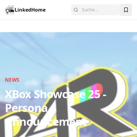
LinkedHome
NEWS
XBox Showcase 25 -
Persona 4
Announcement