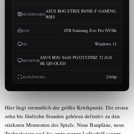
ASUS ROG STRIX B650E-F GAMING
MAINBOARD
WIFI
4TB Samsung Evo Pro NVMe
SSD
Windows 11
OS
ASUS ROG Swift PG32UCDMZ 32 Zoll
MONITOR
4K QD-OLED
2160p
AUFLÖSUNG
Hier liegt vermutlich der größte Kritikpunkt. Die ersten
zehn bis fünfzehn Stunden gehören definitiv zu den
stärksten Momenten des Spiels. Neue Baupläne, neue
Technologien und das erste eigene Luftschiff sorgen