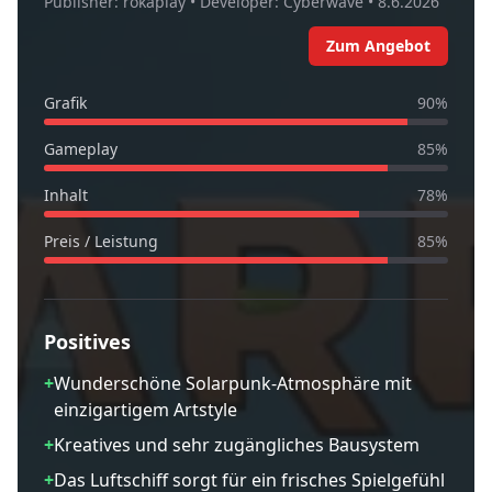
Publisher:
rokaplay
• Developer:
Cyberwave
•
8.6.2026
Zum Angebot
Grafik
90
%
Gameplay
85
%
Inhalt
78
%
Preis / Leistung
85
%
Positives
+
Wunderschöne Solarpunk-Atmosphäre mit
einzigartigem Artstyle
+
Kreatives und sehr zugängliches Bausystem
+
Das Luftschiff sorgt für ein frisches Spielgefühl