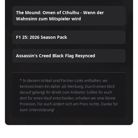
The Mound: Omen of Cthulhu - Wenn der
Wahnsinn zum Mitspieler wird
F1 25: 2026 Season Pack
Assassin's Creed Black Flag Resynced
* In diesem Artikel sind Partner-Links enthalten, wir
kennzeichnen ihn daher als Werbung. Durch einen Klick
darauf gelangt ihr direkt zum Anbieter. Solltet ihr euch
dort für einen Kauf entscheiden, erhalten wir eine kleine
Provision. Für euch ändert sich am Preis nichts. Danke für
eure Unterstützung!