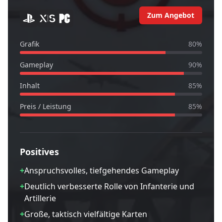
Zum Angebot
Grafik
80
%
Gameplay
90
%
Inhalt
85
%
Preis / Leistung
85
%
Positives
+
Anspruchsvolles, tiefgehendes Gameplay
+
Deutlich verbesserte Rolle von Infanterie und
Artillerie
+
Große, taktisch vielfältige Karten