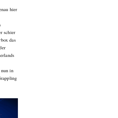
enau hier
s
r schier
rbox das
der
derlands
 nun in
Grappling