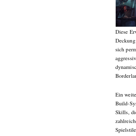
Diese Er
Deckung 
sich perm
aggressiv
dynamisc
Borderla
Ein weit
Build-Sy
Skills, d
zahlreich
Spielstil