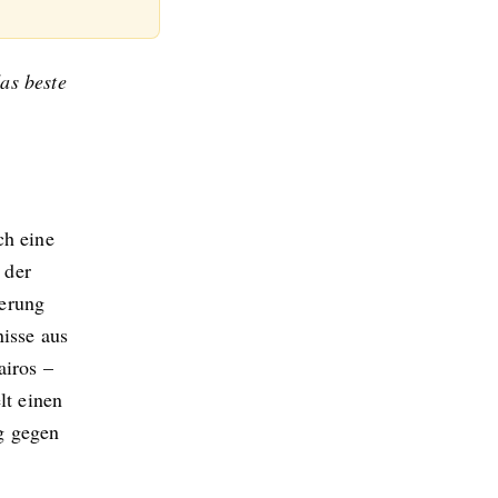
as beste
ch eine
 der
kerung
nisse aus
airos –
lt einen
g gegen