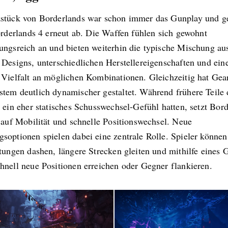
stück von Borderlands war schon immer das Gunplay und g
orderlands 4 erneut ab. Die Waffen fühlen sich gewohnt
ungsreich an und bieten weiterhin die typische Mischung au
Designs, unterschiedlichen Herstellereigenschaften und eine
 Vielfalt an möglichen Kombinationen. Gleichzeitig hat Gea
tem deutlich dynamischer gestaltet. Während frühere Teile 
 ein eher statisches Schusswechsel-Gefühl hatten, setzt Bor
 auf Mobilität und schnelle Positionswechsel. Neue
soptionen spielen dabei eine zentrale Rolle. Spieler können
tungen dashen, längere Strecken gleiten und mithilfe eines 
hnell neue Positionen erreichen oder Gegner flankieren.