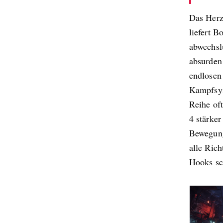
Das Herz
liefert B
abwechsl
absurden 
endlosen
Kampfsys
Reihe oft
4 stärker
Bewegung
alle Rich
Hooks sc