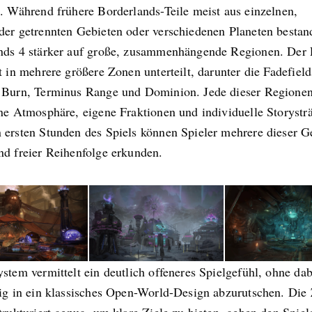
t. Während frühere Borderlands-Teile meist aus einzelnen,
der getrennten Gebieten oder verschiedenen Planeten bestand
nds 4 stärker auf große, zusammenhängende Regionen. Der 
t in mehrere größere Zonen unterteilt, darunter die Fadefield
 Burn, Terminus Range und Dominion. Jede dieser Regionen 
ene Atmosphäre, eigene Fraktionen und individuelle Storystr
 ersten Stunden des Spiels können Spieler mehrere dieser Ge
nd freier Reihenfolge erkunden.
stem vermittelt ein deutlich offeneres Spielgefühl, ohne dab
dig in ein klassisches Open-World-Design abzurutschen. Die