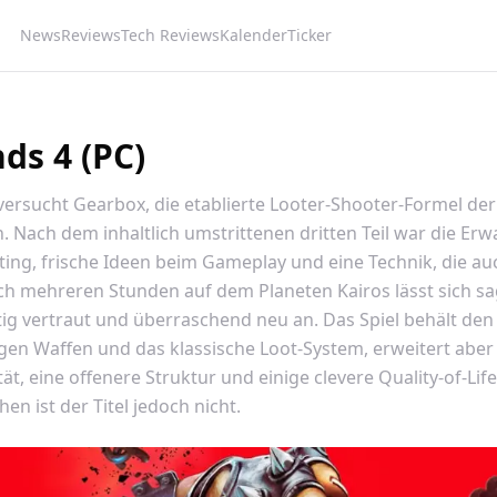
News
Reviews
Tech Reviews
Kalender
Ticker
ds 4 (PC)
versucht Gearbox, die etablierte Looter-Shooter-Formel de
. Nach dem inhaltlich umstrittenen dritten Teil war die Er
ting, frische Ideen beim Gameplay und eine Technik, die 
h mehreren Stunden auf dem Planeten Kairos lässt sich sa
eitig vertraut und überraschend neu an. Das Spiel behält de
gen Waffen und das klassische Loot-System, erweitert abe
ät, eine offenere Struktur und einige clevere Quality-of-Li
n ist der Titel jedoch nicht.