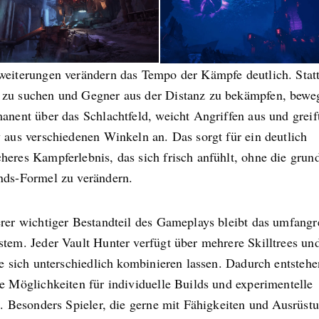
weiterungen verändern das Tempo der Kämpfe deutlich. Stat
zu suchen und Gegner aus der Distanz zu bekämpfen, bewe
anent über das Schlachtfeld, weicht Angriffen aus und greif
 aus verschiedenen Winkeln an. Das sorgt für ein deutlich
heres Kampferlebnis, das sich frisch anfühlt, ohne die grun
nds-Formel zu verändern.
erer wichtiger Bestandteil des Gameplays bleibt das umfangr
stem. Jeder Vault Hunter verfügt über mehrere Skilltrees un
ie sich unterschiedlich kombinieren lassen. Dadurch entstehe
e Möglichkeiten für individuelle Builds und experimentelle
e. Besonders Spieler, die gerne mit Fähigkeiten und Ausrüst