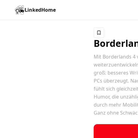
LinkedHome
Borderlan
Mit Borderlands 4 
weiterzuentwickeln
groß: besseres Wri
PCs überzeugt. Nac
fühlt sich gleichz
Humor, die unzähli
durch mehr Mobilit
Ganz ohne Schwäche