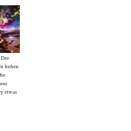
. Der
 liefern
ihe
Ganz
ry etwas