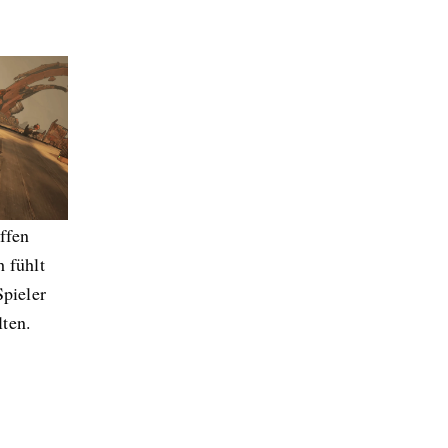
.
ffen
 fühlt
Spieler
ten.