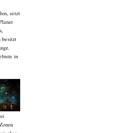
en, setzt
Planet
s,
besitzt
änge.
biete in
ei
 Zonen