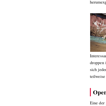
herumexp
Interess
droppen i
sich jede
teilweis
Open
Eine der 