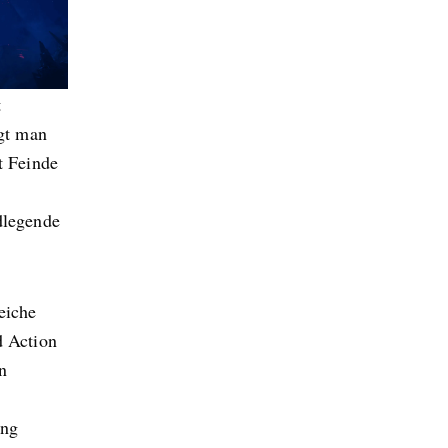
t
gt man
t Feinde
dlegende
eiche
d Action
n
ung