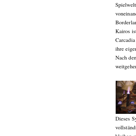
Spielwel
voneinan
Borderla
Kairos is
Carcadia
ihre eig
Nach den
weitgehe
Dieses Sy
vollstän