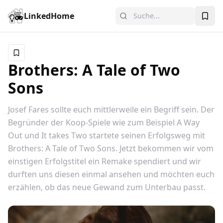
LinkedHome
Brothers: A Tale of Two
Sons
Josef Fares sollte euch mittlerweile ein Begriff sein. Der
Begründer der Koop-Spiele wie zum Beispiel A Way
Out und It takes Two startete seinen Erfolgsweg mit
Brothers: A Tale of Two Sons. Jetzt bekommen wir vom
einstigen Erfolgstitel ein Remake spendiert und wir
durften uns diesen einmal ansehen und möchten euch
erzählen, ob das neue Gewand zum Unterbau passt.