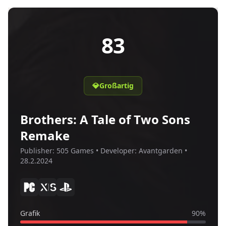
83
💎
Großartig
Brothers: A Tale of Two Sons
Remake
Publisher:
505 Games
• Developer:
Avantgarden
•
28.2.2024
Grafik
90
%