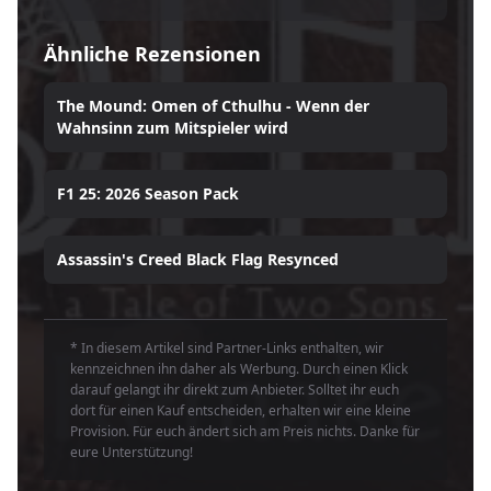
Ähnliche Rezensionen
The Mound: Omen of Cthulhu - Wenn der
Wahnsinn zum Mitspieler wird
F1 25: 2026 Season Pack
Assassin's Creed Black Flag Resynced
* In diesem Artikel sind Partner-Links enthalten, wir
kennzeichnen ihn daher als Werbung. Durch einen Klick
darauf gelangt ihr direkt zum Anbieter. Solltet ihr euch
dort für einen Kauf entscheiden, erhalten wir eine kleine
Provision. Für euch ändert sich am Preis nichts. Danke für
eure Unterstützung!