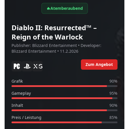
🔥
Atemberaubend
Diablo II: Resurrected™ –
Reign of the Warlock
Publisher:
Blizzard Entertainment
• Developer:
Blizzard Entertainment
•
11.2.2026
Zum Angebot
Grafik
90
%
Gameplay
95
%
Inhalt
90
%
Preis / Leistung
85
%