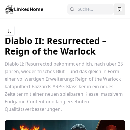
LinkedHome
Diablo II: Resurrected –
Reign of the Warlock
Diablo II: Resurrected bekommt endlich, nach über 25
Jahren, wieder frisches Blut – und das gleich in Form
einer vollwertigen Erweiterung: Reign of the Warlock
katapultiert Blizzards ARPG-Klassiker in ein neues
Zeitalter mit einer neuen spielbaren Klasse, massivem
Endgame-Content und lang ersehnten
Qualitätsverbesserungen.