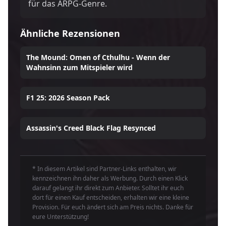
für das ARPG-Genre.
Ähnliche Rezensionen
The Mound: Omen of Cthulhu - Wenn der
Wahnsinn zum Mitspieler wird
F1 25: 2026 Season Pack
Assassin's Creed Black Flag Resynced
* In diesem Artikel sind Partner-Links enthalten, wir
kennzeichnen ihn daher als Werbung. Durch einen Klick
darauf gelangt ihr direkt zum Anbieter. Solltet ihr euch
dort für einen Kauf entscheiden, erhalten wir eine kleine
Provision. Für euch ändert sich am Preis nichts. Danke für
eure Unterstützung!