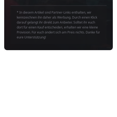
* In diesem Artikel sind Partner-Links enthalten, wir
kennzeichnen ihn daher als Werbung. Durch einen Klick
darauf gelangt ihr direkt zum Anbieter. Solltet ihr euch
dort für einen Kauf entscheiden, erhalten wir eine kleine
Provision. Für euch ändert sich am Preis nichts. Danke für
eure Unterstützung!