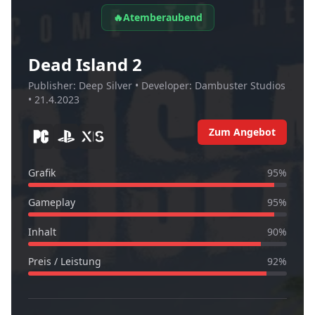
🔥
Atemberaubend
Dead Island 2
Publisher:
Deep Silver
• Developer:
Dambuster Studios
•
21.4.2023
Zum Angebot
Grafik
95
%
Gameplay
95
%
Inhalt
90
%
Preis / Leistung
92
%