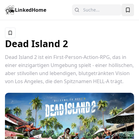
LinkedHome
Dead Island 2
Dead Island 2 ist ein First-Person-Action-RPG, das in
einer einzigartigen Umgebung spielt - einer höllischen,
aber stilvollen und lebendigen, blutgetränkten Vision
von Los Angeles, die den Spitznamen HELL-A trägt.