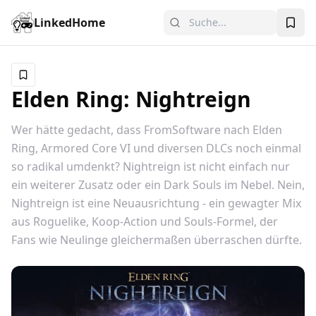
LinkedHome
Elden Ring: Nightreign
Wer hätte gedacht, dass FromSoftware nach Elden
Ring, Armored Core VI und diversen DLCs noch einmal
so radikal umdenkt? Nightreign ist nicht einfach nur
ein weiterer Zusatz oder ein Dark Souls im Nebel. Nein,
Nightreign ist eine Neuausrichtung - ein gewagter Mix
aus Roguelike, Koop-Action und Souls-Formel, der
Fans wie Neulinge gleichermaßen überraschen dürfte.