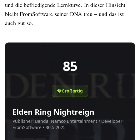
und die befriedigende Lernkurve. In dieser Hinsicht
bleibt FromSoftware seiner DNA treu – und das ist
auch gut so.
85
💎
Großartig
Elden Ring Nightreign
Publisher:
Bandai Namco Entertainment
• Developer:
FromSoftware
•
30.5.2025