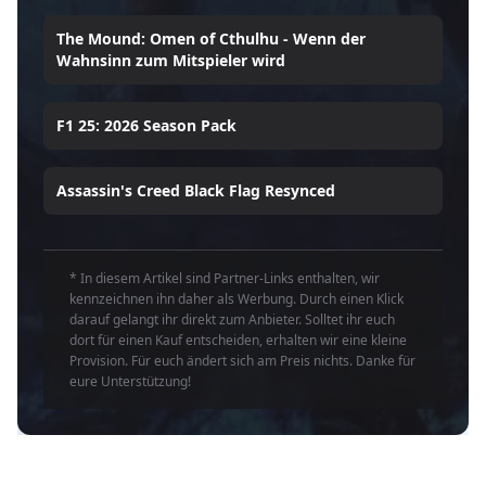
The Mound: Omen of Cthulhu - Wenn der
Wahnsinn zum Mitspieler wird
F1 25: 2026 Season Pack
Assassin's Creed Black Flag Resynced
* In diesem Artikel sind Partner-Links enthalten, wir
kennzeichnen ihn daher als Werbung. Durch einen Klick
darauf gelangt ihr direkt zum Anbieter. Solltet ihr euch
dort für einen Kauf entscheiden, erhalten wir eine kleine
Provision. Für euch ändert sich am Preis nichts. Danke für
eure Unterstützung!