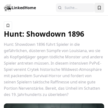
LinkedHome
Hunt: Showdown 1896
Hunt: Showdown 1896 führt Spieler in die
gefährlichen, düsteren Sümpfe von Louisiana, wo sie
als Kopfgeldjäger gegen tödliche Monster und andere
Spieler antreten müssen. In diesem intensiven PvPvE-
Spiel vereint Crytek historische Wildwest-Atmosphäre
mit packendem Survival-Horror und fordert von
seinen Spielern taktische Raffinesse und eine gute
Portion Nervenstärke. Bereit, das Unheil im Schatten
des 19. Jahrhunderts zu überleben?